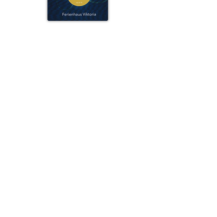
Adresse
Geselhaus 110
9913 Abfaltersbach
Tirol, Österreich
Kontakt
Michaela Grünbacher