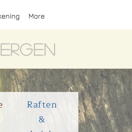
kening
More
bergen
e
Raften
&