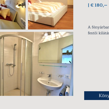
| € 180,--
A fényárban
festői kilát
Három háló
vel és zuhan
elszállásolá
Kön