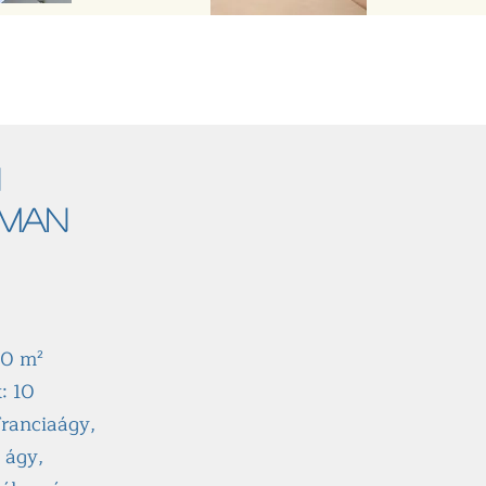
tman
10 m²
: 10
franciaágy,
 ágy,