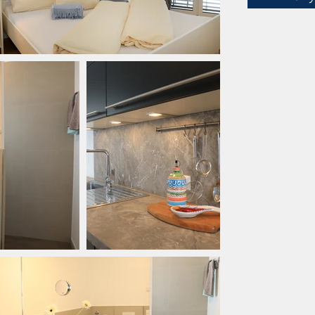
hívogató erk
vendégeink 
gyönyörköd
apartmanban
zuhanyzóval
Különösen h
bekapcsolja