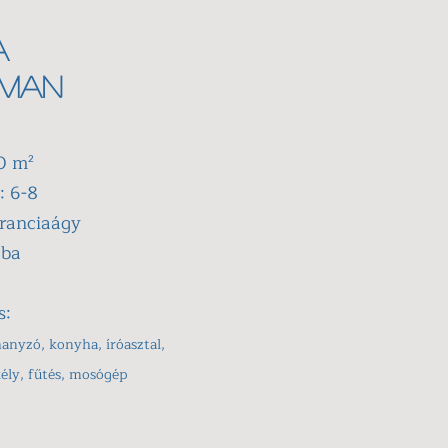
a
tman
0 m²
: 6-8
franciaágy
oba
s:
anyzó, konyha, íróasztal,
kély, fűtés, mosógép