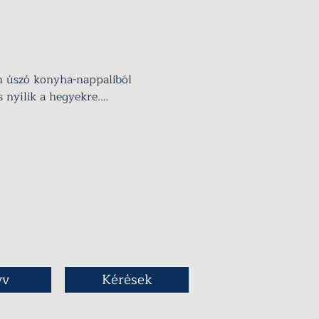
 úszó konyha-nappaliból 
ás nyílik a hegyekre.

szoba franciaággyal, WC-
yzóval 6-8 fő 
sára alkalmas.
yv
Kérések