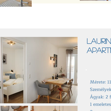
Laurin
apar
Mérete: 1
Személyek
Ágyak: 2 
1 emeletes