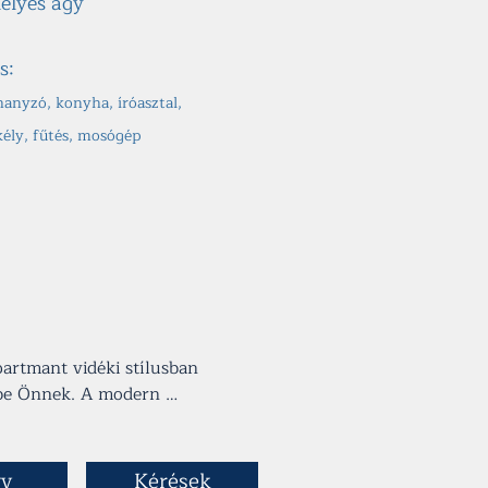
élyes ágy
s:
hanyzó, konyha, íróasztal,
kély, fűtés, mosógép
artmant vidéki stílusban 
be Önnek. A modern 
vendégeink általában a 
szetes fából készült asztal 
eznek. A két tágas szobához 
v
Kérések