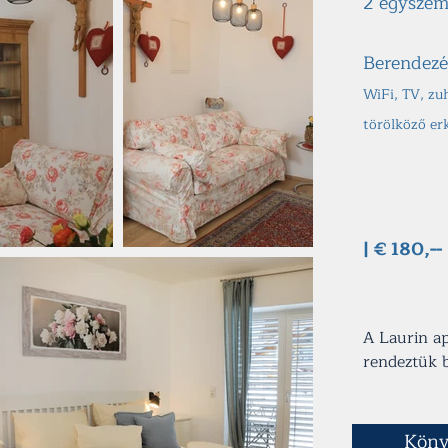
2 egyszem
Berendezé
WiFi, TV, zu
törölköző er
| € 180,--
A Laurin ap
rendeztük 
nappaliban 
nagy, termé
mellett étk
Köny