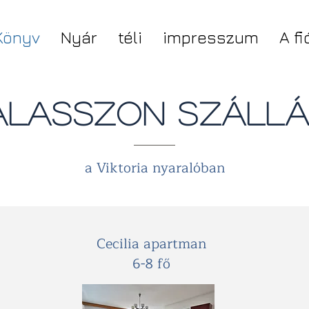
Könyv
Nyár
téli
impresszum
A f
álasszon szállá
a Viktoria nyaralóban
Cecilia apartman
6-8 fő