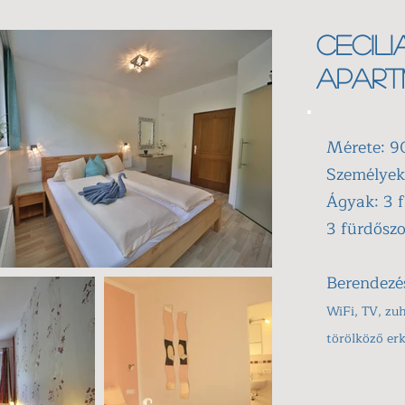
Cecili
apar
Mérete: 9
Személyek
Ágyak: 3 
3 fürdősz
Berendezé
WiFi, TV, zuh
törölköző er