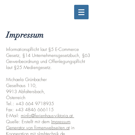
Impressum
Informationspflicht laut §5 E-Commerce
Gesetz, §14 Unternehmensgesetzbuch, §63
Gewerbeordnung und Offenlegungspflicht
laut §25 Mediengesetz.
Michaela Grünbacher
Geselhaus 110,
9913 Abfaltersbach,
Österreich
Tel.:
+43 664 9718935
Fax: +43 4846 666115
E-Mail:
minfo@ferienhaus-viktoria.at
Quelle: Erstellt mit dem
Impressum
Generator von firmenwebseiten.at
in
Kooperation mit
slashtechnik.de